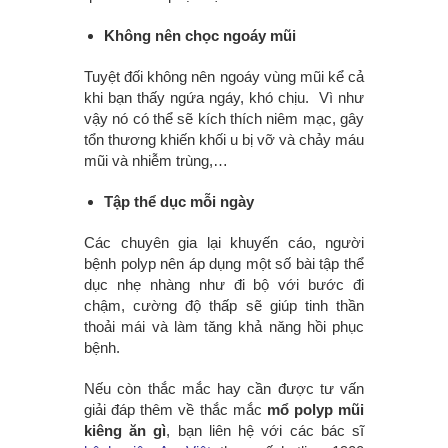
Không nên chọc ngoáy mũi
Tuyệt đối không nên ngoáy vùng mũi kể cả
khi bạn thấy ngứa ngáy, khó chịu. Vì như
vậy nó có thể sẽ kích thích niêm mạc, gây
tổn thương khiến khối u bị vỡ và chảy máu
mũi và nhiễm trùng,…
Tập thể dục mỗi ngày
Các chuyên gia lại khuyến cáo, người
bệnh polyp nên áp dụng một số bài tập thể
dục nhẹ nhàng như đi bộ với bước đi
chậm, cường độ thấp sẽ giúp tinh thần
thoải mái và làm tăng khả năng hồi phục
bệnh.
Nếu còn thắc mắc hay cần được tư vấn
giải đáp thêm về thắc mắc
mổ polyp mũi
kiêng ăn gì
, bạn liên hệ với các bác sĩ