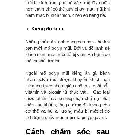
mũi bị kích ứng, phù nề và sưng tấy nhiều
hơn thậm chí có thể gây chảy máu mũi khi
niêm mạc bị kích thích, chèn ép nặng nề.
Kiêng đồ lạnh
Những thức ăn lạnh cũng nên hạn chế khi
bạn mới mổ polyp mũi. Bởi vì, đồ lạnh sẽ
khiến niêm mạc mũi dễ bị viêm và bệnh có
thể tái phát trở lại.
Ngoài mổ polyp mũi kiêng ăn gì, bệnh
nhân polyp mũi được khuyến khích nên
sử dụng thực phẩm giàu chất xơ, chất sắt,
vitamin và protein từ thực vật… Các loại
thực phẩm này sẽ giúp hạn chế sự phát
triển của khối u, tăng cường đề kháng cho
cơ thể và bù lại lượng máu bị mất đi do
tình trạng chảy máu mũi mà polyp gây ra.
Cách chăm sóc sau