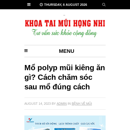
THURSDAY, 6 AUGUST 2026
MENU
Mổ polyp mũi kiêng ăn
gì? Cách chăm sóc
sau mổ đúng cách
AUGUST 14, 2023
BY
ADMIN
IN
BỆNH VỀ MŨI