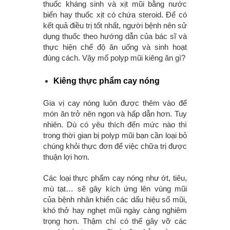
thuốc kháng sinh và xịt mũi bằng nước
biển hay thuốc xịt có chứa steroid. Để có
kết quả điều trị tốt nhất, người bệnh nên sử
dụng thuốc theo hướng dẫn của bác sĩ và
thực hiện chế độ ăn uống và sinh hoạt
đúng cách. Vậy mổ polyp mũi kiêng ăn gì?
Kiêng thực phẩm cay nóng
Gia vị cay nóng luôn được thêm vào để
món ăn trở nên ngon và hấp dẫn hơn. Tuy
nhiên. Dù có yêu thích đến mức nào thì
trong thời gian bị polyp mũi bạn cần loại bỏ
chúng khỏi thực đơn để việc chữa trị được
thuận lợi hơn.
Các loại thực phẩm cay nóng như ớt, tiêu,
mù tạt… sẽ gây kích ứng lên vùng mũi
của bệnh nhân khiến các dấu hiệu sổ mũi,
khó thở hay nghẹt mũi ngày càng nghiêm
trọng hơn. Thậm chí có thể gây vỡ các