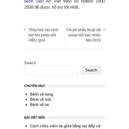
bệnh viện An Việt
theo số hotline 1900
2838 để được hỗ trợ tốt nhất.
Tổng hợp các cách
Chi phí phẫu thuật cắt
làm teo polyp mũi
polyp mũi bao nhiêu
HIỆU QUẢ
tiền 2019
Search
Search
CHUYÊN MỤC
Bệnh về họng
Bệnh về mũi
Bệnh về tai
BÀI VIẾT MỚI:
Cách chữa viêm tai giữa bằng rau diếp cá