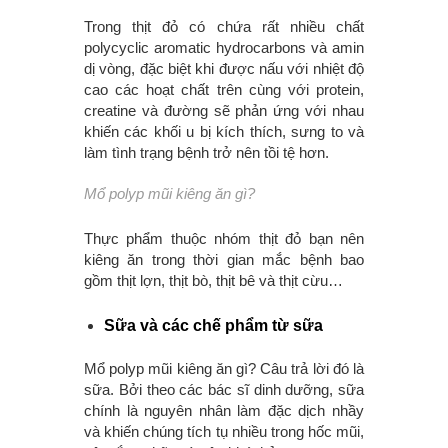
Trong thịt đỏ có chứa rất nhiều chất
polycyclic aromatic hydrocarbons và amin
dị vòng, đặc biệt khi được nấu với nhiệt độ
cao các hoạt chất trên cùng với protein,
creatine và đường sẽ phản ứng với nhau
khiến các khối u bị kích thích, sưng to và
làm tình trạng bệnh trở nên tồi tệ hơn.
Mổ polyp mũi kiêng ăn gì?
Thực phẩm thuộc nhóm thịt đỏ bạn nên
kiêng ăn trong thời gian mắc bệnh bao
gồm thịt lợn, thịt bò, thịt bê và thịt cừu…
Sữa và các chế phẩm từ sữa
Mổ polyp mũi kiêng ăn gì? Câu trả lời đó là
sữa. Bởi theo các bác sĩ dinh dưỡng, sữa
chính là nguyên nhân làm đặc dịch nhầy
và khiến chúng tích tụ nhiều trong hốc mũi,