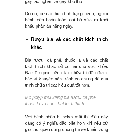
gây tắc nghẽn và gây khó thở.
Do đó, để cải thiện tình trạng bệnh, người
bệnh nên hoàn toàn loại bỏ sữa ra khỏi
khẩu phần ăn hằng ngày.
Rượu bia và các chất kích thích
khác
Bia rượu, cà phê, thuốc lá và các chất
kích thích khác rất có hại cho sức khỏe.
Đa số người bệnh khi chữa trị đều được
bác sĩ khuyên nên tránh xa chúng để quá
trình chữa trị đạt hiệu quả tốt hơn.
Mổ polyp mũi kiêng
bia rượu, cà phê,
thuốc lá và các chất kích thích
Với bệnh nhân bị polyp mũi thì điều này
càng có ý nghĩa đặc biệt hơn khi nếu cứ
giữ thói quen dùng chúng thì sẽ khiến vùng