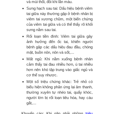
và mùi thối, đôi khi lẫn máu.
Sưng hạch sau tai: Dấu hiệu bệnh viêm
tai giữa này thường gặp ở bệnh nhân bị
viêm tai xương chũm, một biến chứng
của viêm tai giữa và có thể thấy rõ khối
sưng nằm sau tai.
Rối loạn tiền đình: Viêm tai giữa gây
ảnh hưởng đến ốc tai, khiến người
bệnh gặp các dấu hiệu đau đầu, chóng
mặt, buồn nôn, nôn và sốt,…
Mất ngủ: Khi nằm xuống bệnh nhân
cảm thấy tai đau nhiều hơn, ù tai nhiều
hơn nên khó tập trung vào giấc ngủ và
cơ thể suy nhược.
Một số triệu chứng khác: Trẻ nhỏ có
biểu hiện không phản ứng lại âm thanh,
thường xuyên tự nhéo tai, quấy khóc,
người lớn bị rối loạn tiêu hóa, hay cáu
gắt,…
Khuyến cáo: Khi gặp phải những
triệu