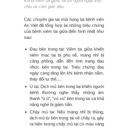
Khi bị viêm tai giữa, tai trẻ ngứa ngáy khó
chịu và cảm giác đau
Các chuyên gia tai mũi họng tại bệnh viện
An Việt đã tổng hợp lại những triệu chứng
của bệnh viêm tai giữa điển hình nhất như
sau:
Đau bên trong tai: Viêm tai giữa khiến
niêm mạc tai bị phù nề, màng nhĩ bị
căng phồng, dẫn đến tình trạng đau
nhức bên trong tai. Triệu chứng đau
ngày càng tăng lên khi bệnh nhân nằm,
thay đổi tư thế,…
Ù tai: Dịch mủ bên trong tai khiến người
bệnh thường nghe thấy những âm
thanh “ù ù”, “vù vù” bên trong tai và khả
năng nghe bị giảm hẳn.
Chảy mủ tai: Nếu màng nhĩ bị thủng,
dịch mủ từ bên trong tai sẽ chảy ra, gây
ra hiện tượng chảy mủ tai có màu vàng