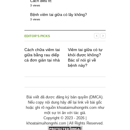
Cách điều trị
3 views
Bệnh viêm tai giữa có lây không?
3 views
EDITOR'S PICKS
Cách chữa viêm tai
Viêm tai giữa có tự
Bệnh viêm
giữa bằng rau diếp
khỏi được không?
có lây kh
cá đơn giản tại nhà
Bác sĩ nói gì về
bệnh này?
Bài viết đã được đăng ký bản quyền (DMCA).
Nếu copy nội dung hãy để lại link về bài gốc
hoặc ghi rõ nguồn khoataimuihongnhi.com như
một sự tri ân với tác giả.
Copyright © 2023 - 2026 |
khoataimuihongnhi.com | All Rights Reserved.