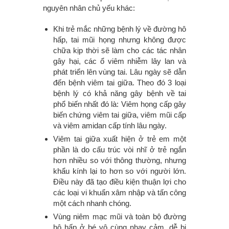
nguyên nhân chủ yếu khác:
Khi trẻ mắc những bệnh lý về đường hô
hấp, tai mũi họng nhưng không được
chữa kịp thời sẽ làm cho các tác nhân
gây hại, các ổ viêm nhiễm lây lan và
phát triển lên vùng tai. Lâu ngày sẽ dẫn
đến bệnh viêm tai giữa. Theo đó 3 loại
bệnh lý có khả năng gây bệnh về tai
phổ biến nhất đó là: Viêm họng cấp gây
biến chứng viêm tai giữa, viêm mũi cấp
và viêm amidan cấp tính lâu ngày.
Viêm tai giữa xuất hiện ở trẻ em một
phần là do cấu trúc vòi nhĩ ở trẻ ngắn
hơn nhiều so với thông thường, nhưng
khẩu kính lại to hơn so với người lớn.
Điều này đã tạo điều kiện thuận lợi cho
các loại vi khuẩn xâm nhập và tấn công
một cách nhanh chóng.
Vùng niêm mạc mũi và toàn bộ đường
hô hấp ở bé vô cùng nhạy cảm, dễ bị