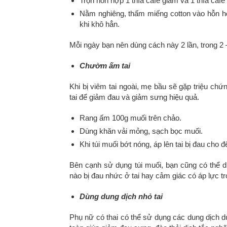
Trộn hỗn hợp 1 thìa cafe giấm và 1 thìa caf
Nằm nghiêng, thấm miếng cotton vào hỗn hợ
khi khô hẳn.
Mỗi ngày bạn nên dùng cách này 2 lần, trong 2 
Chườm ấm tai
Khi bị viêm tai ngoài, mẹ bầu sẽ gặp triệu chứ
tai để giảm đau và giảm sưng hiệu quả.
Rang ấm 100g muối trên chảo.
Dùng khăn vải mỏng, sạch bọc muối.
Khi túi muối bớt nóng, áp lên tai bị đau cho đ
Bên cạnh sử dụng túi muối, bạn cũng có thể 
nào bị đau nhức ở tai hay cảm giác có áp lực tro
Dùng dung dịch nhỏ tai
Phụ nữ có thai có thể sử dụng các dung dịch dù