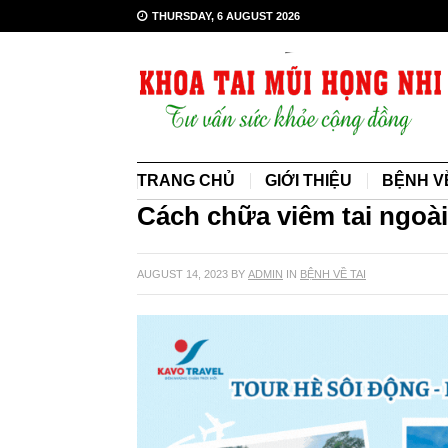
THURSDAY, 6 AUGUST 2026
TRANG CHỦ
GIỚI THIỆU
BỆNH VỀ
Cách chữa viêm tai ngoà
AUGUST 14, 2023
BY
ADMIN
IN
BỆNH VỀ TAI