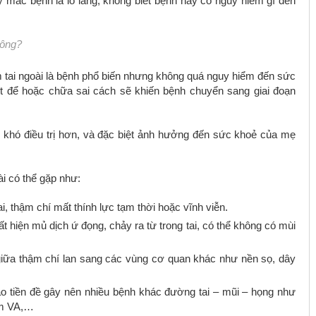
mắc bệnh là lo lắng, không biết bệnh này có nguy hiểm gì đến
hông?
m tai ngoài là bệnh phổ biến nhưng không quá nguy hiểm đến sức
iệt để hoặc chữa sai cách sẽ khiến bệnh chuyển sang giai đoạn
, khó điều trị hơn, và đặc biệt ảnh hưởng đến sức khoẻ của mẹ
ài có thể gặp như:
, thậm chí mất thính lực tạm thời hoặc vĩnh viễn.
 hiện mủ dịch ứ đọng, chảy ra từ trong tai, có thể không có mùi
 giữa thậm chí lan sang các vùng cơ quan khác như nền sọ, dây
tạo tiền đề gây nên nhiều bệnh khác đường tai – mũi – họng như
êm VA,…