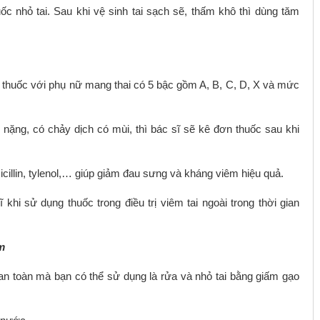
ốc nhỏ tai. Sau khi vệ sinh tai sạch sẽ, thấm khô thì dùng tăm
i thuốc với phụ nữ mang thai có 5 bậc gồm A, B, C, D, X và mức
g nặng, có chảy dịch có mùi, thì bác sĩ sẽ kê đơn thuốc sau khi
cillin, tylenol,… giúp giảm đau sưng và kháng viêm hiệu quả.
 khi sử dụng thuốc trong điều trị viêm tai ngoài trong thời gian
m
an toàn mà bạn có thể sử dụng là rửa và nhỏ tai bằng giấm gạo