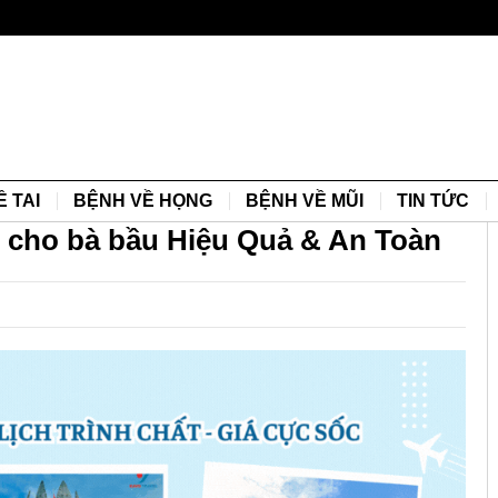
 TAI
BỆNH VỀ HỌNG
BỆNH VỀ MŨI
TIN TỨC
i cho bà bầu Hiệu Quả & An Toàn