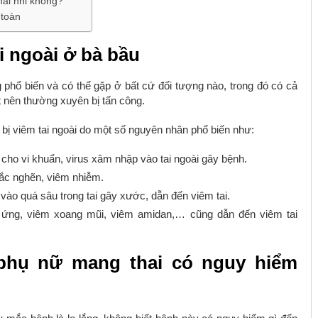
hai nhi không?
 toàn
i ngoài ở bà bầu
g phổ biến và có thể gặp ở bất cứ đối tượng nào, trong đó có cả
t nên thường xuyên bị tấn công.
bị viêm tai ngoài do một số nguyên nhân phổ biến như:
 cho vi khuẩn, virus xâm nhập vào tai ngoài gây bệnh.
tắc nghẽn, viêm nhiễm.
vào quá sâu trong tai gây xước, dẫn đến viêm tai.
ng, viêm xoang mũi, viêm amidan,… cũng dẫn đến viêm tai
 phụ nữ mang thai có nguy hiểm