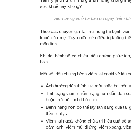
Tâm lý phụ nữ khi mang thai nhưng không may 
sức khoẻ hay không?
Viêm tai ngoài ở bà bầu có nguy hiểm k
Theo các chuyên gia Tai mũi họng thì bệnh viê
khoẻ của mẹ. Tuy nhiên nếu điều trị không tr
mãn tính.
Khi đó, bệnh sẽ có nhiều triệu chứng phức tạp
hơn.
Một số triệu chứng bệnh viêm tai ngoài về lâu d
Ảnh hưởng đến thính lực một hoặc hai bên tai
Tình trạng viêm nhiễm nặng hơn dẫn đến xuất
hoặc mùi hôi tanh khó chịu.
Bệnh nặng hơn có thể lây lan sang qua tai
thần kinh,…
Viêm tai ngoài không chữa trị hiệu quả sẽ 
cảm lạnh, viêm mũi dị ứng, viêm xoang, vi