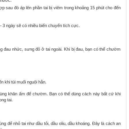
e nước.
p sau đó áp lên phần tai bị viêm trong khoảng 15 phút cho đến
– 3 ngày sẽ có nhiều biến chuyển tích cực.
ng đau nhức, sưng đỏ ở tai ngoài. Khi bị đau, bạn có thể chườm
ến khi túi muối nguội hẳn.
dùng khăn ấm để chườm. Bạn có thể dùng cách này bất cứ khi
ng tai.
ng để nhỏ tai như dầu tỏi, dầu oliu, dầu khoáng. Đây là cách an